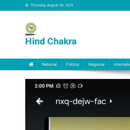
Skip to content
Thursday, August 06, 2026
Hind Chakra
National
Politics
Regional
Internati