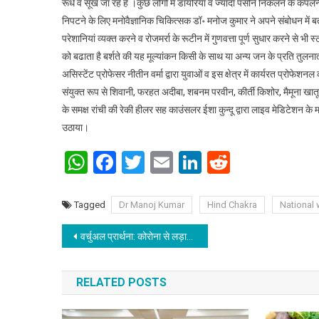
रूंधे व सूख जा रहें हैं ।कुछ लोगों में डायरिया व ज्यादा पसीने निकलने के कंपल
निपटने के लिए मनोवैज्ञानिक चिकित्सक डॉ॰ मनोज कुमार ने अपने संबोधन में 
परेशानियां व्यक्त करने व रोजमर्रा के रूटीन में गुणवत्ता पूर्ण सुधार करने स
को बढाता है बर्शते की यह मूल्यांकन किसी के साथ या अन्य जन के प्रति तुलन
असिस्टेंट प्रोफेसर नीतीन वर्मा द्वारा युवाओं व इस क्षेत्र में कार्यरत प्रोफेश
संयुक्त रूप से शिवानी, फरहत अदीबा, शबनम परवीन, कीर्ती किशोर, मैमूना खातू
के समक्ष रांची की रेकी हीलर सह काउंसलर ईशा कुन्दू द्वारा लाइव मेडिटेशन के
उठाया।
WhatsApp
Facebook
Twitter
Email
LinkedIn
Reddit
Tagged
Dr Manoj Kumar
Hind Chakra
National 
Post navigation
वर्चुअल प्रार्थना: कोरोना से लड़ाई लड़ रहे एवं उससे प्रभावित लाेगों के बेहतर स्‍वास्‍थ्‍य लाभ के लिए वर्चुअल प्रार्थना सभा का आयोजन किया गया।
RELATED POSTS