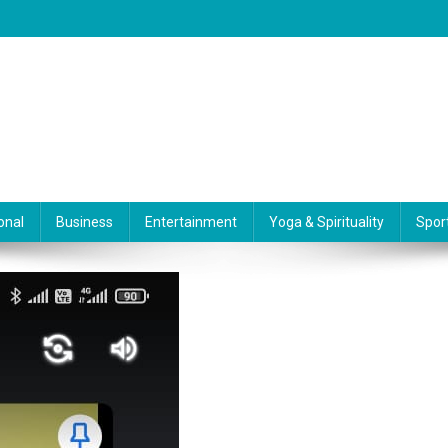
onal
Business
Entertainment
Yoga & Spirituality
Spor