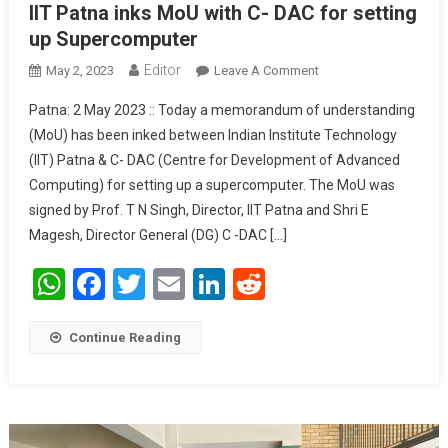
IIT Patna inks MoU with C- DAC for setting
up Supercomputer
Editor
May 2, 2023
Leave A Comment
On IIT Patna Inks
MoU With C- DAC
Patna: 2 May 2023 :: Today a memorandum of understanding
For Setting Up
(MoU) has been inked between Indian Institute Technology
Supercomputer
(IIT) Patna & C- DAC (Centre for Development of Advanced
Computing) for setting up a supercomputer. The MoU was
signed by Prof. T N Singh, Director, IIT Patna and Shri E
Magesh, Director General (DG) C -DAC […]
WhatsApp
Facebook
Twitter
Email
LinkedIn
Reddit
Continue Reading