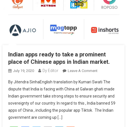
Indian apps ready to take a prominent
place of Chinese apps in Indian market.
Dy Editor
July 19, 2020
Leave A Comment
On Indian Apps
Ready To Take A
By Jitendra SinhaEnglish translation by Kumari Swati The
Prominent Place
dispute that India is facing with China at Galwan ghati made
Of Chinese
Indian government take strong steps to ensure security and
Apps In Indian
sovereignty of our country. In regard to this , India banned 59
Market.
apps of China , including the popular app Tiktok. The Indian
government are coming up […]