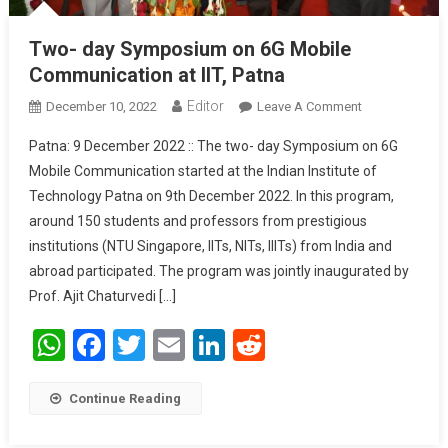
Two- day Symposium on 6G Mobile
Communication at IIT, Patna
Editor
December 10, 2022
Leave A Comment
On Two- Day
Symposium O
Patna: 9 December 2022 :: The two- day Symposium on 6G
6G Mobile
Mobile Communication started at the Indian Institute of
Communicatio
Technology Patna on 9th December 2022. In this program,
At IIT, Patna
around 150 students and professors from prestigious
institutions (NTU Singapore, IITs, NITs, IIITs) from India and
abroad participated. The program was jointly inaugurated by
Prof. Ajit Chaturvedi […]
WhatsApp
Facebook
Twitter
Email
LinkedIn
Reddit
Continue Reading