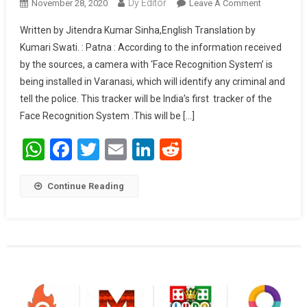
Dy Editor
November 28, 2020
Leave A Comment
On Face
Tech
Written by Jitendra Kumar Sinha,English Translation by
Tracker
Kumari Swati. : Patna : According to the information received
Will Make
by the sources, a camera with ‘Face Recognition System’ is
Easier To
being installed in Varanasi, which will identify any criminal and
Identify
Criminals
tell the police. This tracker will be India’s first tracker of the
.
Face Recognition System .This will be […]
WhatsApp
Facebook
Twitter
Email
LinkedIn
Reddit
Continue Reading