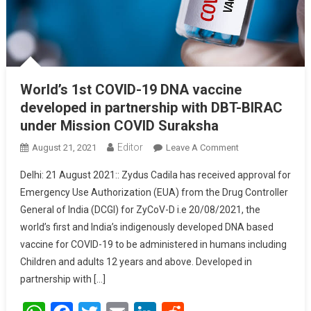
World’s 1st COVID-19 DNA vaccine
developed in partnership with DBT-BIRAC
under Mission COVID Suraksha
Editor
August 21, 2021
Leave A Comment
On World’s 1st
COVID-19 DNA
Delhi: 21 August 2021:: Zydus Cadila has received approval for
Vaccine
Emergency Use Authorization (EUA) from the Drug Controller
Developed In
General of India (DCGI) for ZyCoV-D i.e 20/08/2021, the
Partnership With
world’s first and India’s indigenously developed DNA based
DBT-BIRAC
Under Mission
vaccine for COVID-19 to be administered in humans including
COVID Suraksha
Children and adults 12 years and above. Developed in
partnership with […]