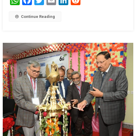
WhatsApp
Facebook
Twitter
Email
LinkedIn
Reddit
Continue Reading