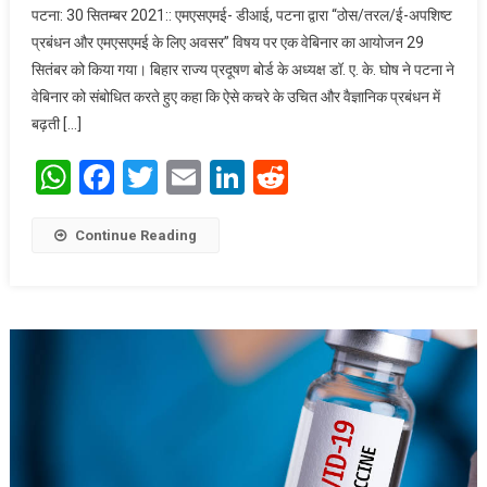
पटना: 30 सितम्बर 2021:: एमएसएमई- डीआई, पटना द्वारा “ठोस/तरल/ई-अपशिष्ट
प्रबंधन:
प्रबंधन और एमएसएमई के लिए अवसर” विषय पर एक वेबिनार का आयोजन 29
सीएसआईआर-
सितंबर को किया गया। बिहार राज्य प्रदूषण बोर्ड के अध्यक्ष डॉ. ए. के. घोष ने पटना ने
सीएमईआरआई
वेबिनार को संबोधित करते हुए कहा कि ऐसे कचरे के उचित और वैज्ञानिक प्रबंधन में
में स्थापित ठोस
अपशिष्ट प्रबंधन
बढ़ती […]
संयंत्र के मॉडल
WhatsApp
Facebook
Twitter
Email
LinkedIn
Reddit
को नागरिक
अधिकारियों से
सराहना मिली
Continue Reading