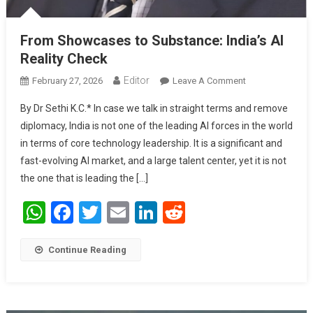
From Showcases to Substance: India’s AI
Reality Check
Editor
February 27, 2026
Leave A Comment
On From
Showcases To
By Dr Sethi K.C.* In case we talk in straight terms and remove
Substance:
diplomacy, India is not one of the leading AI forces in the world
India’s AI
in terms of core technology leadership. It is a significant and
Reality Check
fast-evolving AI market, and a large talent center, yet it is not
the one that is leading the […]
WhatsApp
Facebook
Twitter
Email
LinkedIn
Reddit
Continue Reading