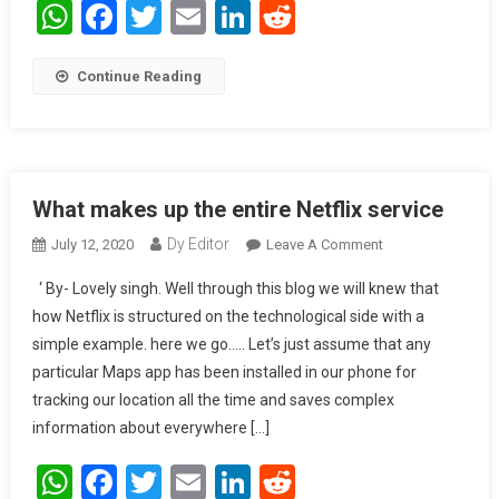
WhatsApp
Facebook
Twitter
Email
LinkedIn
Reddit
Continue Reading
What makes up the entire Netflix service
Dy Editor
July 12, 2020
Leave A Comment
On What Makes
Up The Entire
‘ By- Lovely singh. Well through this blog we will knew that
Netflix Service
how Netflix is structured on the technological side with a
simple example. here we go….. Let’s just assume that any
particular Maps app has been installed in our phone for
tracking our location all the time and saves complex
information about everywhere […]
WhatsApp
Facebook
Twitter
Email
LinkedIn
Reddit