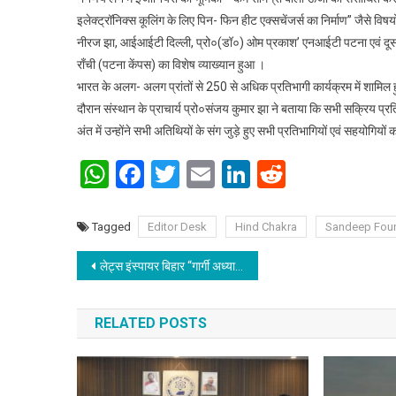
इलेक्ट्रॉनिक्स कूलिंग के लिए पिन- फिन हीट एक्सचेंजर्स का निर्माण” जैसे वि
नीरज झा, आईआईटी दिल्ली, प्रो०(डॉ०) ओम प्रकाश’ एनआईटी पटना एवं दूस
राँची (पटना केंपस) का विशेष व्याख्यान हुआ ।
भारत के अलग- अलग प्रांतों से 250 से अधिक प्रतिभागी कार्यक्रम में शामिल ह
दौरान संस्थान के प्राचार्य प्रो०संजय कुमार झा ने बताया कि सभी सक्रिय प्रत
अंत में उन्होंने सभी अतिथियों के संग जुड़े हुए सभी प्रतिभागियों एवं सहयोगिय
WhatsApp
Facebook
Twitter
Email
LinkedIn
Reddit
Tagged
Editor Desk
Hind Chakra
Sandeep Fou
Post navigation
लेट्स इंस्पायर बिहार “गार्गी अध्याय” तथा “प्रभात वाणी” के संयुक्त तत्वावधान में याद किए गए महाकवि केदारनाथ मिश्र “प्रभात”
RELATED POSTS