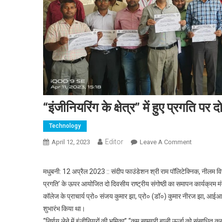
“इंजीनियरिंग के क्षेत्र” में हुए प्रगति पर
Technology
Editor
April 12, 2023
Leave A Comment
On “इंजीनियरि
मधुबनी: 12 अप्रैल 2023 :: संदीप फाउंडेशन श्री राम पॉलिटेक्निक, नीलम विद्
प्रगति’ के ऊपर आयोजित दो दिवसीय राष्ट्रीय संगोष्ठी का समापन कार्यक्रम 
कॉलेज के प्राचार्य प्रो० संजय कुमार झा, प्रो० (डॉ०) कुमार नीरज झा, आईआईटी
शुभारंभ किया था।
“निर्णय लेने में इंजीनियरों की भूमिका” “कम सामग्री बाली ऊर्जा को संसाधित करन