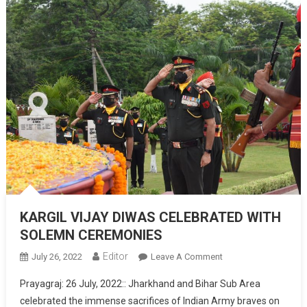
KARGIL VIJAY DIWAS CELEBRATED WITH
SOLEMN CEREMONIES
Editor
July 26, 2022
Leave A Comment
On KARGIL VIJAY
DIWAS
Prayagraj: 26 July, 2022:: Jharkhand and Bihar Sub Area
CELEBRATED WITH
celebrated the immense sacrifices of Indian Army braves on
SOLEMN