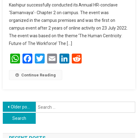
Kashipur successfully conducted its Annual HR-conclave
HR Conclave
‘Samanvaya’- Chapter 2 on campus. The event was
”Samanvaya”
organized in the campus premises and was the first on
campus event after 2 years of online activity on 23 July 2022.
The event was based on the theme ‘The Human Centricity:
Future of The Workforce’ The […]
WhatsApp
Facebook
Twitter
Email
LinkedIn
Reddit
Continue Reading
Posts navigation
S
Older posts
f