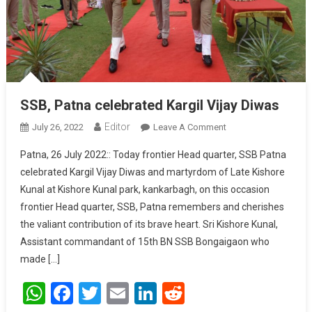
SSB, Patna celebrated Kargil Vijay Diwas
Editor
July 26, 2022
Leave A Comment
On SSB, Patna
Celebrated Kargil
Patna, 26 July 2022:: Today frontier Head quarter, SSB Patna
Vijay Diwas
celebrated Kargil Vijay Diwas and martyrdom of Late Kishore
Kunal at Kishore Kunal park, kankarbagh, on this occasion
frontier Head quarter, SSB, Patna remembers and cherishes
the valiant contribution of its brave heart. Sri Kishore Kunal,
Assistant commandant of 15th BN SSB Bongaigaon who
made […]
WhatsApp
Facebook
Twitter
Email
LinkedIn
Reddit