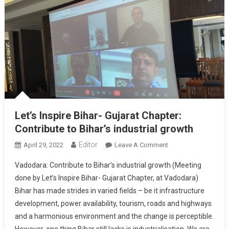
Let’s Inspire Bihar- Gujarat Chapter:
Contribute to Bihar’s industrial growth
Editor
April 29, 2022
Leave A Comment
On Let’s Inspire
Bihar- Gujarat
Vadodara: Contribute to Bihar’s industrial growth (Meeting
Chapter:
done by Let’s Inspire Bihar- Gujarat Chapter, at Vadodara)
Contribute To
Bihar has made strides in varied fields – be it infrastructure
Bihar’s Industrial
development, power availability, tourism, roads and highways
Growth
and a harmonious environment and the change is perceptible.