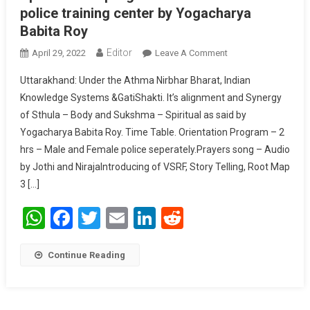
police training center by Yogacharya
Babita Roy
Editor
April 29, 2022
Leave A Comment
On Spirit Fitness
Program At
Uttarakhand: Under the Athma Nirbhar Bharat, Indian
Uttarakhand Police
Knowledge Systems &GatiShakti. It’s alignment and Synergy
Training Center By
of Sthula – Body and Sukshma – Spiritual as said by
Yogacharya Babita
Yogacharya Babita Roy. Time Table. Orientation Program – 2
Roy
hrs – Male and Female police seperately.Prayers song – Audio
by Jothi and NirajaIntroducing of VSRF, Story Telling, Root Map
3 […]
WhatsApp
Facebook
Twitter
Email
LinkedIn
Reddit
Continue Reading