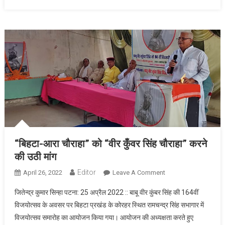
“बिहटा-आरा चौराहा” को “वीर कुँवर सिंह चौराहा” करने
की उठी मांग
Editor
April 26, 2022
Leave A Comment
On “बिहटा-आरा
चौराहा” को “वीर कुँवर
जितेन्द्र कुमार सिन्हा पटना: 25 अप्रैल 2022 :: बाबू वीर कुंबर सिंह की 164वीं
सिंह चौराहा” करने की
विजयोत्सव के अवसर पर बिहटा प्रखंड के कोरहर स्थित रामचन्द्र सिंह सभागार में
उठी मांग
विजयोत्सव समारोह का आयोजन किया गया। आयोजन की अध्यक्षता करते हुए