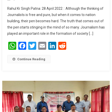
Journalists Stay
Rahul Kr Singh Patna: 28 April 2022 :: Although the thinking of
Connected With
Journalists is free and pure, but when it comes to nation
The Campaign
building, their pen becomes hard. The truth that comes out of
“Let’s Inspire
the pen starts stinging in the mind of so many. Journalism has
Bihar”: IPS Vikas
Vaibhav
played an important role in the formation of society […]
WhatsApp
Facebook
Twitter
Email
LinkedIn
Reddit
Continue Reading