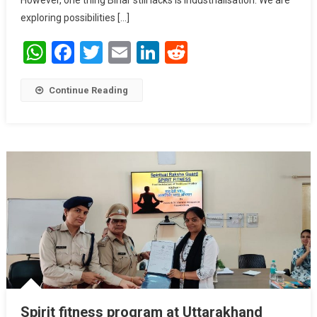
However, one thing Bihar still lacks is industrialisation. We are
exploring possibilities […]
WhatsApp
Facebook
Twitter
Email
LinkedIn
Reddit
Continue Reading
Spirit fitness program at Uttarakhand