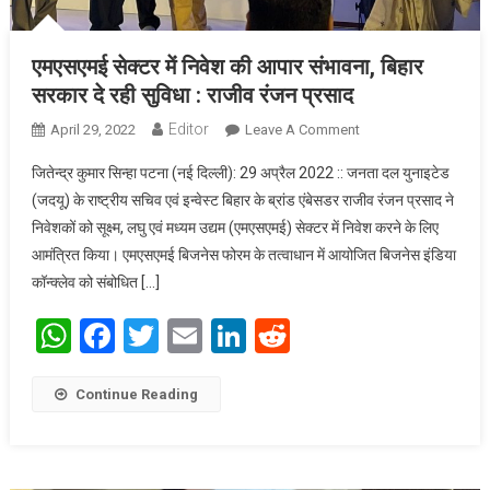
एमएसएमई सेक्‍टर में निवेश की आपार संभावना, बिहार
सरकार दे रही सुविधा : राजीव रंजन प्रसाद
Editor
April 29, 2022
Leave A Comment
On एमएसएमई सेक्‍टर में
निवेश की आपार
जितेन्द्र कुमार सिन्हा पटना (नई दिल्‍ली): 29 अप्रैल 2022 :: जनता दल युनाइटेड
संभावना, बिहार सरकार
(जदयू) के राष्‍ट्रीय सचिव एवं इन्‍वेस्‍ट बिहार के ब्रांड एंबेसडर राजीव रंजन प्रसाद ने
दे रही सुविधा : राजीव
निवेशकों को सूक्ष्म, लघु एवं मध्यम उद्यम (एमएसएमई) सेक्‍टर में निवेश करने के लिए
रंजन प्रसाद
आमंत्रित किया। एमएसएमई बिजनेस फोरम के तत्‍वाधान में आयोजित बिजनेस इंडिया
कॉन्‍क्‍लेव को संबोधित […]
WhatsApp
Facebook
Twitter
Email
LinkedIn
Reddit
Continue Reading