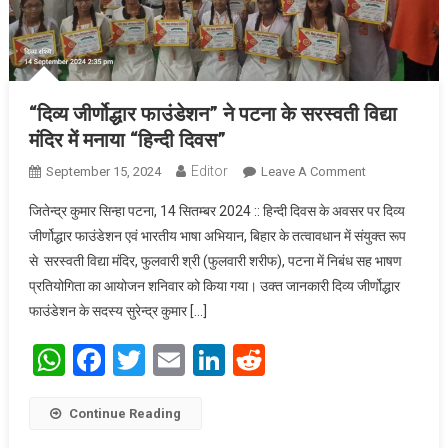
“दिव्य जीर्णोद्धार फाउंडेशन” ने पटना के सरस्वती विद्या
मंदिर में मनाया “हिन्दी दिवस”
Editor
September 15, 2024
Leave A Comment
On “दिव्य
जीर्णोद्धार
जितेन्द्र कुमार सिन्हा पटना, 14 सितम्बर 2024 :: हिन्दी दिवस के अवसर पर दिव्य
फाउंडेशन” ने
जीर्णोद्धार फाउंडेशन एवं भारतीय भाषा अभियान, बिहार के तत्वावधान में संयुक्त रूप
पटना के
से सरस्वती विद्या मंदिर, फुलवारी श्री (फुलवारी शरीफ), पटना में निबंध सह भाषण
सरस्वती विद्या
प्रतियोगिता का आयोजन शनिवार को किया गया। उक्त जानकारी दिव्य जीर्णोद्धार
मंदिर में मनाया
“हिन्दी दिवस”
फाउंडेशन के सदस्य सुरेन्द्र कुमार […]
WhatsApp
Facebook
Twitter
Email
LinkedIn
Reddit
Continue Reading