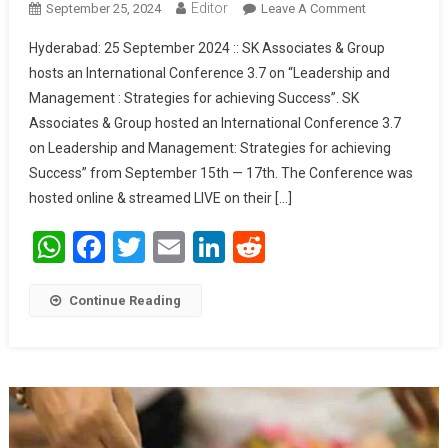
Editor
September 25, 2024
Leave A Comment
On SK
Associates
Hyderabad: 25 September 2024 :: SK Associates & Group
& Group
hosts an International Conference 3.7 on “Leadership and
Hosts An
Management : Strategies for achieving Success”. SK
International
Associates & Group hosted an International Conference 3.7
Conference
On
on Leadership and Management: Strategies for achieving
“Leadership
Success” from September 15th — 17th. The Conference was
And
hosted online & streamed LIVE on their […]
Management
WhatsApp
Facebook
Twitter
Email
LinkedIn
Reddit
: Strategies
For
Achieving
Continue Reading
Success”