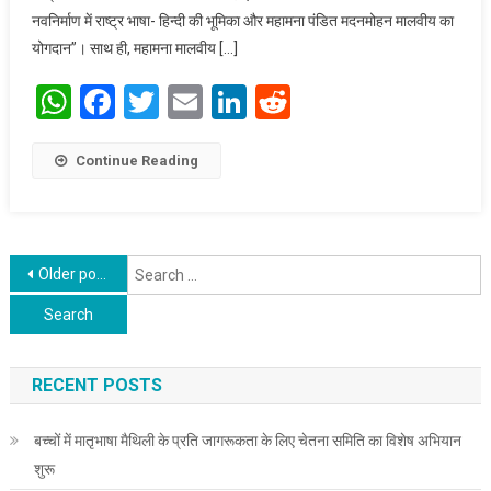
नवनिर्माण में राष्ट्र भाषा- हिन्दी की भूमिका और महामना पंडित मदनमोहन मालवीय का
राष्ट्रीय
अधिवेशन का
योगदान”। साथ ही, महामना मालवीय […]
आयोजन
WhatsApp
Facebook
Twitter
Email
LinkedIn
Reddit
Continue Reading
Posts navigation
S
Older posts
f
RECENT POSTS
बच्चों में मातृभाषा मैथिली के प्रति जागरूकता के लिए चेतना समिति का विशेष अभियान
शुरू