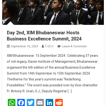
Day 2nd, XIM Bhubaneswar Hosts
Business Excellence Summit, 2024
Editor
September 16, 2024
Leave A Comment
On Day 2nd,
XIM
XIM Bhubaneswar: 15 September 2024 ::Celebrating 37 years
Bhubaneswar
of rich legacy, Xavier Institute of Management, Bhubaneswar
Hosts
organised the 6th edition of the annual Business Excellence
Business
Summit from 14th September to 15th September 2024.
Excellence
Summit, 2024
Thetheme for this year’s summit was “Redefining
Possibilities.” The event was presided over by Vice-chancellor
Fr. Antony R. Uvari, S.J., Deputy Registrar […]
WhatsApp
Facebook
Twitter
Email
LinkedIn
Reddit