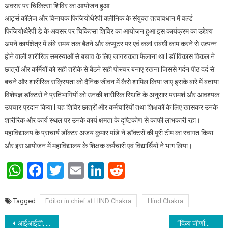
अवसर पर चिकित्सा शिविर का आयोजन हुआ
आर्ट्स कॉलेज और विनायक फिजियोथैरेपी क्लीनिक के संयुक्त तत्वावधान में वर्ल्ड
फिजियोथैरेपी डे के अवसर पर चिकित्सा शिविर का आयोजन हुआ इस कार्यक्रम का उद्देश्य
अपने कार्यक्षेत्र में लंबे समय तक बैठने और कंप्यूटर पर एवं कलl संबंधी काम करने से उत्पन्न
होने वाली शारीरिक समस्याओं से बचाव के लिए जागरुकता फैलाना था l डॉ विकास विकल ने
छात्रों और कर्मियों को सही तरीके से बैठने सही पोस्चर बनाए रखना जिससे गर्दन पीठ दर्द से
बचने और शारीरिक सक्रियता को दैनिक जीवन में कैसे शामिल किया जाए इसके बारे में बताया
विशेषज्ञ डॉक्टरों ने प्रतिभागियों को उनकी शारीरिक स्थिति के अनुसार परामर्श और आवश्यक
उपचार प्रदान किया l यह शिविर छात्रों और कर्मचारियों तथा शिक्षकों के लिए खासकर उनके
शारीरिक और कार्य स्थल पर उनके कार्य क्षमता के दृष्टिकोण से काफी लाभकारी रहा।
महाविद्यालय के प्राचार्य डॉक्टर अजय कुमार पांडे ने डॉक्टरों की पूरी टीम का स्वागत किया
और इस आयोजन में महाविद्यालय के शिक्षक कर्मचारी एवं विद्यार्थियों ने भाग लिया।
WhatsApp
Facebook
Twitter
Email
LinkedIn
Reddit
Tagged
Editor in chief at HIND Chakra
Hind Chakra
Post navigation
आईआईटी, पटना: “हिन्दी दिवस और महामना मालवीय मिशन” के 15वें राष्ट्रीय अधिवेशन का आयोजन
“दिव्य जीर्णोद्धार फाउंडेशन” ने पटना के सरस्वती विद्या मंदिर में मनाया “हिन्दी दिवस”