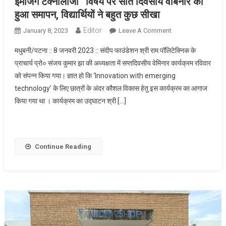
इमर्जिंग टेक्नोलॉजी” विषय पर सात दिवसीय वेबिनार का
हुआ समापन, विद्यार्थियों ने बहुत कुछ सीखा
Editor
January 8, 2023
Leave A Comment
On श्री राम
पॉलिटेक्निक द्वारा
मधुबनी/पटना :: 8 जनवरी 2023 :: संदीप फाउंडेशन श्री राम पॉलिटेक्निक के
आयोजित “इनोवेशन
प्राचार्य प्रो० संजय कुमार झा की अध्यक्षता में सप्तदिवसीय वेमिनार कार्यक्रम रविवार
विथ इमर्जिंग
को संपन्न किया गया। ज्ञात हो कि ‘Innovation with emerging
टेक्नोलॉजी” विषय पर
technology’ के लिए छात्रों के अंदर कौशल विकास हेतु इस कार्यक्रम का आगाज
सात दिवसीय वेबिनार
का हुआ समापन,
किया गया था । कार्यक्रम का उद्घाटन श्री […]
विद्यार्थियों ने बहुत कुछ
सीखा
Continue Reading