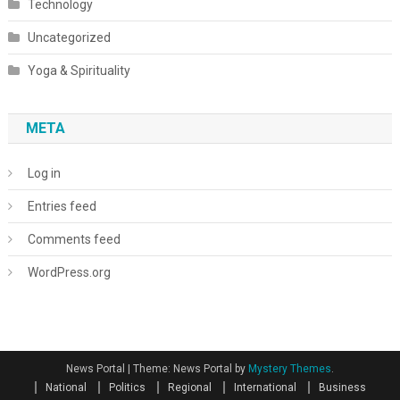
Technology
Uncategorized
Yoga & Spirituality
META
Log in
Entries feed
Comments feed
WordPress.org
News Portal
|
Theme: News Portal by
Mystery Themes
.
National
Politics
Regional
International
Business