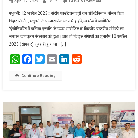
Editor
April 12, 2023
Leave A Comment
On “इंजीनियरिंग के
क्षेत्र” में हुए प्रगति पर
मधुबनी: 12 अप्रैल 2023 :: संदीप फाउंडेशन श्री राम पॉलिटेक्निक, नीलम विद्या
दो दिवसीय राष्ट्रीय
विहार सिजौल, मधुबनी के प्रशासनिक भवन में हाइब्रिड मोड में आयोजित
संगोष्ठी का समापन
‘इंजीनियरिंग में हालिया प्रगति’ के ऊपर आयोजित दो दिवसीय राष्ट्रीय संगोष्ठी का
समापन कार्यक्रम मंगलवार को हुआ। ज्ञात हो कि इस संगोष्ठी का शुभारंभ 10 अप्रैल
2023 (सोमवार) सुबह ही हुआ था। […]
WhatsApp
Facebook
Twitter
Email
LinkedIn
Reddit
Continue Reading