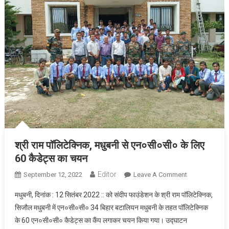
श्री राम पॉलिटेक्निक, मधुबनी से एन०सी०सी० के लिए
60 कैडेट्स का चयन
Editor
September 12, 2022
Leave A Comment
On श्री राम
पॉलिटेक्निक,
मधुबनी, दिनांक : 12 सितंबर 2022 :: को संदीप फाउंडेशन के श्री राम पॉलिटेक्निक,
मधुबनी से
सिजौल मधुबनी में एन०सी०सी० 34 बिहार बटालियन मधुबनी के तहत पॉलिटेक्निक
एन०सी०सी० के
के 60 एन०सी०सी० कैडेट्स का कैंप लगाकर चयन किया गया। उद्घाटन
लिए 60 कैडेट्स