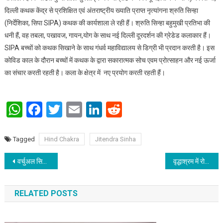
दिल्ली कथक केंद्र से प्रशिक्षित एवं अंतराष्ट्रीय ख्याति प्राप्त नृत्यांगना श्रुति सिन्हा
(निर्देशिका, सिपा SIPA) कथक की कार्यशाला ले रही हैं। श्रुति सिन्हा बहुमुखी प्रतिभा की
धनी हैं, वह तबला, पखावज, गायन,योग के साथ नई दिल्ली दूरदर्शन की ग्रेडेड कलाकार हैं।
SIPA बच्चों को कथक सिखाने के साथ गंधर्व महाविद्यालय से डिग्री भी प्रदान करती है। इस
कोविड काल के दौरान बच्चों में कथक के द्वारा सकारात्मक सोच एवम प्रोत्साहन और नई ऊर्जा
का संचार करती रहती है। कला के क्षेत्र में नए प्रयोग करती रहती हैं।
WhatsApp
Facebook
Twitter
Email
LinkedIn
Reddit
Tagged
Hind Chakra
Jitendra Sinha
Post navigation
वर्चुअल सिवान जिला दिव्‍यांगजन समूह (डी.पी.जी.) का समीक्षात्‍मक बैठक का आयोजन
वृद्धाश्रम में रोटरी चाणक्या बाँटे ज़रूरत के सामान
RELATED POSTS