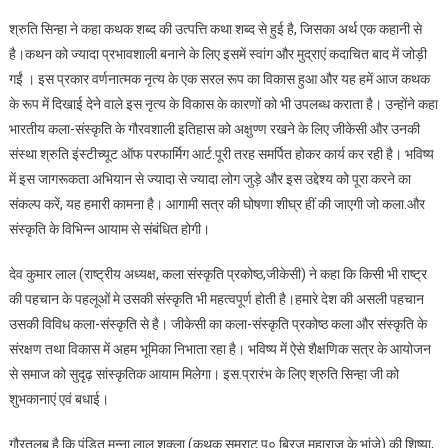
श्रुति सिन्हा ने कहा कथक शब्‍द की उत्‍पत्ति कथा शब्‍द से हुई है, जिसका अर्थ एक कहानी से
है।कथन को ज्‍यादा प्रभावशाली बनाने के लिए इसमें स्‍वांग और मुद्राएं कदाचित बाद में जोड़ी
गईं । इस प्रकार वर्णनात्मक नृत्‍य के एक सरल रूप का विकास हुआ और यह हमें आज कथक
के रूप में दिखाई देने वाले इस नृत्‍य के विकास के कारणों को भी उपलब्‍ध कराता है। उन्होंने कहा
भारतीय कला-संस्कृति के गौरवशाली इतिहास को अक्षुण्ण रखने के लिए जीकेसी और उनकी
संस्था श्रुति इंस्टीच्यूट ऑफ परफार्मिग आर्ट.पूरी तरह समर्पित होकर कार्य कर रही है। भविष्य
में इस जागरूकता अभियान से ज्यादा से ज्यादा लोग जुड़े और इस उद्देश्य को पूरा करने का
संकल्प करें, यह हमारी कामना है। आगामी सत्र की घोषणा शीघ्र हीं की जाएगी जो कला.और
संस्कृति के विभिन्न आयाम से संबंधित होगी।
देव कुमार लाल (राष्ट्रीय अध्यक्ष, कला संस्कृति प्रकोष्ठ,जीकेसी) ने कहा कि किसी भी राष्ट्र
की पहचान के पहलूओं मे उसकी संस्कृति भी महत्वपूर्ण होती है।हमारे देश की असली पहचान
उसकी विविध कला-संस्कृति से है। जीकेसी का कला-संस्कृति प्रकोष्ठ कला और संस्कृति के
संरक्षण तथा विकास में अहम भूमिका निभाता रहा है। भविष्य में ऐसे शैक्षणिक सत्र के आयोजन
से समाज को सुदृढ़ सांस्कृतिक आयाम मिलेगा। इस.प्रारंभ के लिए श्रुति सिन्हा जी को
शुभकानाएं एवं बधाई।
गौरतलब है कि पंडित मुन्ना लाल शुक्ला (कथक सम्राट प० बिरजू महाराज के भांजे) की शिष्या,