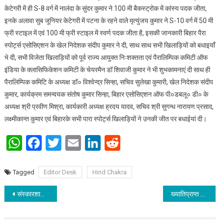
केटेगरी में ही S-8 वर्ग में नालंदा के सुंदर कुमार ने 100 मी बैकस्ट्रोक में कांस्‍य पदक जीता,
इनके अलावा सुब जूनियर केटेगरी में पटना के रहने वाले मृत्युंजय कुमार ने S-10 वर्ग में 50 मी
फ्री स्टाइल में एवं 100 मी फ्री स्टाइल में स्वर्ण पदक जीता है, इसकी जानकारी बिहार पैरा
स्पोर्ट्स एसोसिएशन के खेल निदेशक संदीप कुमार ने दी, साथ साथ सभी खिलाड़ियों को बधाइयाँ
भे दी, सभी विजेता खिलाड़ियों को पूर्व राज्य आयुक्त निःशक्तता एवं पैरालिम्पिक कमिटी ऑफ
इंडिया के क्लासिफिकेशन कमिटी के चेयरमैन डॉ शिवाजी कुमार ने भी शुभकामनाएं दी साथ ही
पैरालिम्पिक कमिटि के अध्‍यक्ष डॉ० विश्‍वेन्‍द्र सिन्‍हा, सचिव सुलेखा कुमारी, खेल निदेशक संदीप
कुमार, कार्यक्रम समन्वयक संतोष कुमार सिन्हा, बिहार एसोसिएशन ऑफ पी०डबलू० डी० के
अध्‍यक्ष श्री प्रवीण मिश्रा, कार्यकारी अध्यक्ष ह्रदय यादव, सचिव श्री सुगन्‍ध नारायण प्रसाद,
लक्ष्‍मीकान्‍त कुमार एवं बिहारके सभी पारा स्पोर्ट्स खिलाड़ियों ने उनकी जीत पर बधाईयां दी।
WhatsApp
Facebook
Twitter
Email
LinkedIn
Reddit
Tagged
Editor Desk
Hind Chakra
Post navigation
संस्कारशाला में मना बिहार दिवस
ख्यातिप्राप्त कला समालोचक प्रयाग शुक्ल ने कला एवं शिल्प महाविद्यालय के विद्यार्थियों को अपने जीवन संस्मरण और प्रसंगोंं को सुनाया