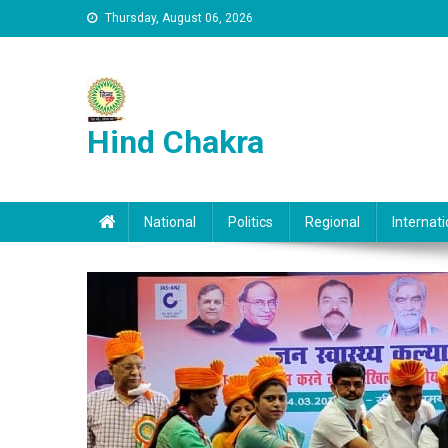
Skip to content
Thursday, August 06, 2026
Hind Chakra
National
Politics
Regional
Internati