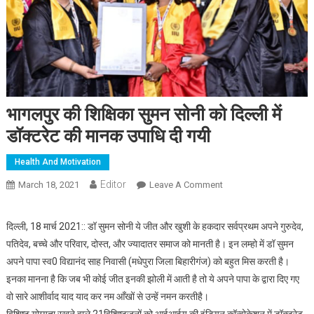
भागलपुर की शिक्षिका सुमन सोनी को दिल्ली में
डॉक्टरेट की मानक उपाधि दी गयी
Health And Motivation
Editor
March 18, 2021
Leave A Comment
On भागलपुर की शिक्षिका
सुमन सोनी को दिल्ली में
डॉक्टरेट की मानक उपाधि दी
दिल्ली, 18 मार्च 2021:: डॉ सुमन सोनी ये जीत और खुशी के हकदार सर्वप्रथम अपने गुरुदेव,
गयी
पतिदेव, बच्चे और परिवार, दोस्त, और ज्यादातर समाज को मानती है। इन लम्हो में डॉ सुमन
अपने पापा स्व0 विद्यानंद साह निवासी (मधेपुरा जिला बिहारीगंज) को बहुत मिस करती है।
इनका मानना है कि जब भी कोई जीत इनकी झोली में आती है तो ये अपने पापा के द्वारा दिए गए
वो सारे आशीर्वाद याद याद कर नम आँखों से उन्हें नमन करतीहै।
विशिष्ट योग्यता रखने वाले 21विशिष्टजनों को आईआईयू की इंडियन कॉन्वोकेशन में डॉक्टरेट