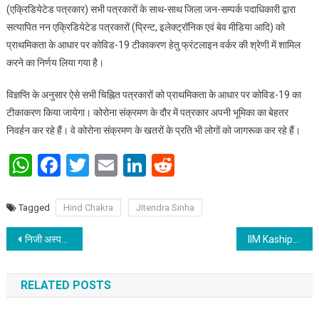
(एक्रिडियेटेड पत्रकार) सभी पत्रकारों के साथ-साथ जिला जन-सम्पर्क पदाधिकारी द्वारा
सत्यापित नन एक्रिडियेटेड पत्रकारों (प्रिन्ट, इलेक्ट्रॉनिक एवं बेव मीडिया आदि) को
प्राथमिकता के आधार पर कोविड-19 टीकाकरण हेतु फ्रंटलाइन वर्कर की श्रेणी में शामिल
करने का निर्णय लिया गया है।
विज्ञप्ति के अनुसार ऐसे सभी चिह्नित पत्रकारों को प्राथमिकता के आधार पर कोविड-19 का
टीकाकरण किया जायेगा। कोरोना संक्रमण के दौर में पत्रकार अपनी भूमिका का बेहतर
निवर्हन कर रहे हैं। वे कोरोना संक्रमण के खतरों के प्रति भी लोगों को जागरूक कर रहे हैं।
WhatsApp
Facebook
Twitter
Email
LinkedIn
Reddit
Tagged
Hind Chakra
Jitendra Sinha
Post navigation
निजी अस्पतालों में ऑक्सीजन की समुचित व्यवस्था करें सरकार : डॉ संतोष कुमार
IIM Kashipur Confab’21 phase 2 – “An initiative to help aspirants for the upcoming MBA journey”
RELATED POSTS