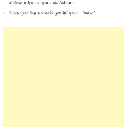
at Swami Jyotirmayananda Ashram
जितेन्द्र कुमार सिन्हा का प्रकाशित हुआ चौथी पुस्तक – “गया जी”