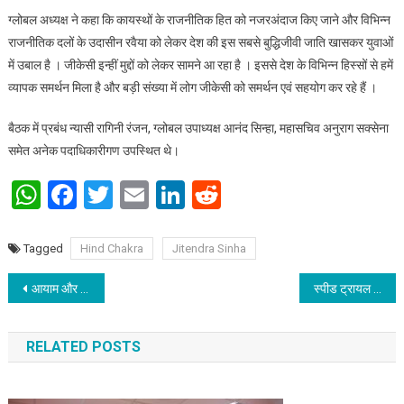
ग्लोबल अध्यक्ष ने कहा कि कायस्थों के राजनीतिक हित को नजरअंदाज किए जाने और विभिन्न
राजनीतिक दलों के उदासीन रवैया को लेकर देश की इस सबसे बुद्धिजीवी जाति खासकर युवाओं
में उबाल है । जीकेसी इन्हीं मुद्दों को लेकर सामने आ रहा है । इससे देश के विभिन्न हिस्सों से हमें
व्यापक समर्थन मिला है और बड़ी संख्या में लोग जीकेसी को समर्थन एवं सहयोग कर रहे हैं ।
बैठक में प्रबंध न्यासी रागिनी रंजन, ग्लोबल उपाध्यक्ष आनंद सिन्हा, महासचिव अनुराग सक्सेना
समेत अनेक पदाधिकारीगण उपस्थित थे।
WhatsApp
Facebook
Twitter
Email
LinkedIn
Reddit
Tagged
Hind Chakra
Jitendra Sinha
Post navigation
आयाम और नवगीतिका की महफ़िल
स्पीड ट्रायल चला कर दोषियों को जल्द सजा मिले : डॉ आर के गुप्ता
RELATED POSTS