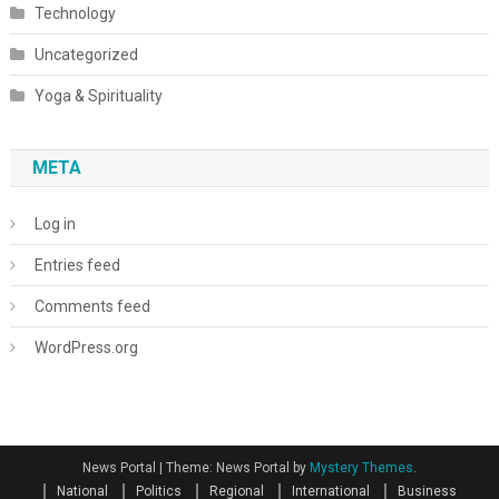
Technology
Uncategorized
Yoga & Spirituality
META
Log in
Entries feed
Comments feed
WordPress.org
News Portal
|
Theme: News Portal by
Mystery Themes
.
National
Politics
Regional
International
Business