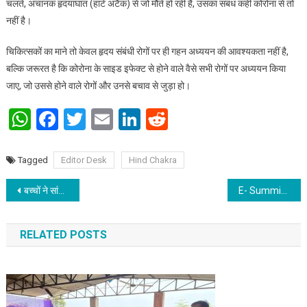
चलते, अचानक हृदयाघात (हार्ट अटैक) से जो मौतें हो रही है, उसका संबंध कहीं कोरोना से तो
नहीं है।
चिकित्सकों का माने तो केवल हृदय संबंधी रोगों पर ही गहन अध्ययन की आवश्यकता नहीं है,
बल्कि जरूरत है कि कोरोना के साइड इफेक्ट से होने वाले वैसे सभी रोगों पर अध्ययन किया
जाए, जो उससे होने वाले रोगों और उनसे बचाव से जुड़ा हो।
WhatsApp
Facebook
Twitter
Email
LinkedIn
Reddit
Tagged
Editor Desk
Hind Chakra
Post navigation
बच्चों ने सांस्कृतिक कार्यक्रम में संगीत, नृत्य कर मचाया धूम
E- Summit 23, a flagship annual event of IIT Patna
RELATED POSTS