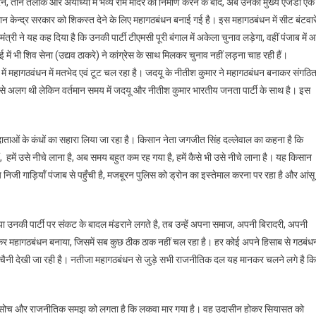
रने, तीन तलाक और अयोध्या में भव्य राम मंदिर का निर्माण करने के बाद, अब उनकी मुख्य एजेंडा एक
मान केन्द्र सरकार को शिकस्त देने के लिए महागठबंधन बनाई गई है। इस महागठबंधन में सीट बंटवार
ी ने यह कह दिया है कि उनकी पार्टी टीएमसी पूरी बंगाल में अकेला चुनाव लड़ेगा, वहीं पंजाब में 
ंबई में भी शिव सेना (उद्यव ठाकरे) ने कांग्रेस के साथ मिलकर चुनाव नहीं लड़ना चाह रही हैं।
में महागठवंधन में मतभेद एवं टूट चल रहा है। जदयू के नीतीश कुमार ने महागठबंधन बनाकर संगठि
ी से अलग थी लेकिन वर्तमान समय में जदयू और नीतीश कुमार भारतीय जनता पार्टी के साथ है। इस
न्नदाताओं के कंधों का सहारा लिया जा रहा है। किसान नेता जगजीत सिंह दल्लेवाल का कहना है कि
 हमें उसे नीचे लाना है, अब समय बहुत कम रह गया है, हमें कैसे भी उसे नीचे लाना है। यह किसान
िजी गाड़ियाँ पंजाब से पहुँची है, मजबूरन पुलिस को ड्रोन का इस्तेमाल करना पर रहा है और आंसू
ा उनकी पार्टी पर संकट के बादल मंडराने लगते है, तब उन्हें अपना समाज, अपनी बिरादरी, अपनी
मिलकर महागठबंधन बनाया, जिसमें सब कुछ ठीक ठाक नहीं चल रहा है। हर कोई अपने हिसाब से गठबंध
ी बेचैनी देखी जा रही है। नतीजा महागठबंधन से जुड़े सभी राजनीतिक दल यह मानकर चलने लगे है कि
स की सोच और राजनीतिक समझ को लगता है कि लकवा मार गया है। वह उदासीन होकर सियासत को