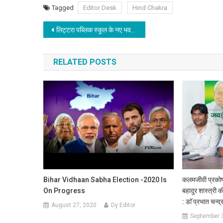
Tagged
Editor Desk
Hind Chakra
Post navigation
लिट्टरा पब्लिक स्कूल के नए भवन का हुआ उद्घाटन, बिहार शिक्षा व्यवस्था में दिखेंगे कई परिवर्तन
RELATED POSTS
Bihar Vidhaan Sabha Election -2020 Is
कलमजीवी प्रकोष
On Progress
बहादुर शास्त्री 
: डाॅ प्रभात चन्द्र
August 27, 2020
Dy Editor
September 