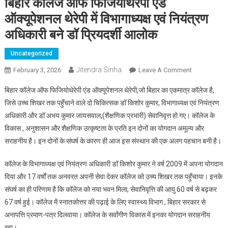
बिहार कॉलेज ऑफ फिजियोथेरेपी एंड
ऑक्यूपेशनल थेरेपी में विभागाध्यक्ष एवं नियंत्रण
अधिकारी बने डॉ प्रियदर्शी आलोक
Uncategorized
Jitendra Sinha
February 3, 2026
Leave A Comment
On बिहार
कॉलेज ऑफ
बिहार कॉलेज ऑफ फिजियोथेरेपी एंड ऑक्यूपेशनल थेरेपी,जो बिहार का एकमात्र कॉलेज है,
फिजियोथेरेपी
जिसे उच्च शिखर तक पहुँचाने वाले दो चिकित्सक डॉ किशोर कुमार, विभागाध्यक्ष एवं नियंत्रण
एंड
अधिकारी और डॉ अभय कुमार जायसवाल,(शैक्षणिक प्रभारी) सेवानिवृत्त हो गए। कॉलेज के
ऑक्यूपेशनल
विकास , अनुशासन और शैक्ष‌णिक उत्कृष्टता के प्रति इन दोनों का योगदान अमूल्य और
थेरेपी में
विभागाध्यक्ष एवं
सराहनीय है। इन दोनों के संघर्ष के कारण ही आज इस संस्थान की एक अलग पहचान बनी है।
नियंत्रण
कॉलेज के विभागाध्यक्ष एवं नियंत्रण अधिकारी डॉ किशोर कुमार ने वर्ष 2009 में अपना योगदान
अधिकारी बने
डॉ प्रियदर्शी
दिया और 17 वर्षों तक अनवरत अपनी सेवा देकर कॉलेज को उच्य शिखर तक पहुँचाया। इनके
आलोक
संघर्ष का ही परिणाम है कि कॉलेज को नया भवन मिला, सेवानिवृत्ति की आयु 60 वर्ष से बढ़कर
67‌ वर्ष हुई। कॉलेज में स्नातकोत्तर की पढ़ाई के लिए स्वास्थ्य विभाग , बिहार सरकार से
अनापत्ति प्रमाण-पत्र दिलवाया। कॉलेज के सर्वांगीण विकास में इनका योगदान सराहनीय
रहा।