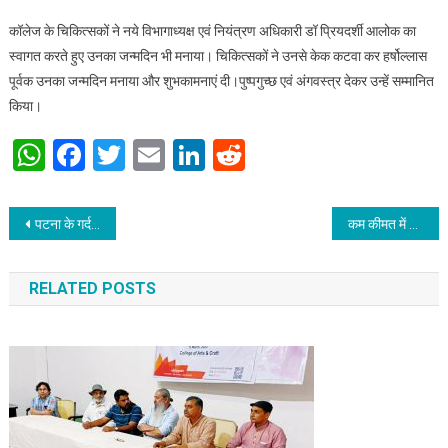
कॉलेज के चिकित्सकों ने नये विभागाध्यक्ष एवं नियंत्रण अधिकारी डॉ प्रियदर्शी आलोक का
स्वागत करते हुए उनका जन्मदिन भी मनाया। चिकित्सकों ने उनसे केक कटवा कर हर्षोल्लास
पूर्वक उनका जन्मदिन मनाया और शुभकामनाएं दी।पुष्पगुच्छ एवं अंगवस्त्र देकर उन्हें सम्मानित
किया।
WhatsApp
Facebook
Twitter
Email
LinkedIn
Reddit
Post navigation
पटना के गर्दनीबाग ठाकुरबाड़ी में आयोजित हुआ अचला सप्तमी पर्व – सैकड़ों शाकद्वीपीय परिवार हुए शामिल
कम कीमत में उच्च कोटि की सुविधा मुहैया कराएगा “हरिलाल पैलेस “बैंक्वेट हॉल।
RELATED POSTS