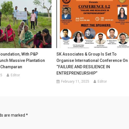
oundation, With P&P
SK Associates & Group Is Set To
unch Massive Plantation
Organise International Conference On
st Champaran
“FAILURE AND RESILIENCE IN
ENTREPRENEURSHIP”
25
Editor
February 11, 2025
Editor
lds are marked
*