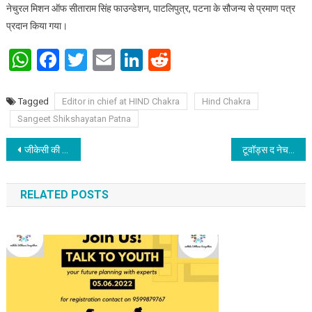
नेचुरल मिशन ऑफ सीताराम सिंह फाउन्डेशन, पाटलिपुत्र, पटना के सौजन्य से प्रमाण पत्र
प्रदान किया गया।
WhatsApp
Facebook
Twitter
Email
LinkedIn
Reddit
Tagged
Editor in chief at HIND Chakra
Hind Chakra
Sangeet Shikshayatan Patna
Post navigation
जीकेसी की पहल :गो ग्रीन प्रोजेक्ट के तहत बच्चों ने किया वृक्षारोपण
टूवॉड्स द नेचर: विश्व पर्यावरण दिवस पर विशेष
RELATED POSTS