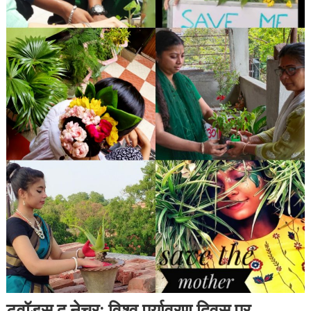
टूवॉड्स द नेचर: विश्व पर्यावरण दिवस पर