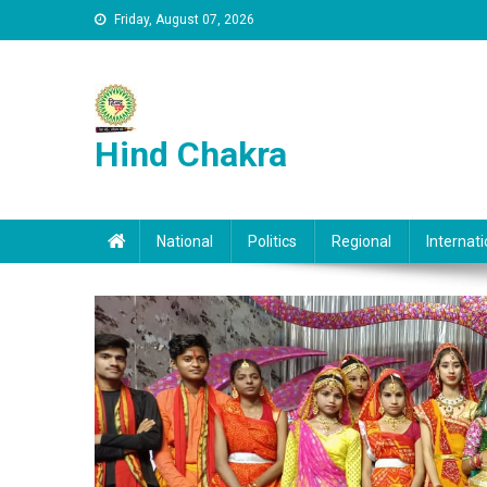
Skip to content
Friday, August 07, 2026
Hind Chakra
National
Politics
Regional
Internati