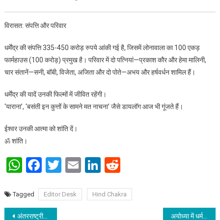
विरासत: संपत्ति और परिवार
धर्मेंद्र की संपत्ति 335-450 करोड़ रुपये आंकी गई है, जिसमें लोनावाला का 100 एकड़
फार्महाउस (100 करोड़) प्रमुख है। परिवार में दो पत्नियां—प्रकाश कौर और हेमा मालिनी,
चार संतानें—सनी, बॉबी, विजेता, अजिता और दो पोते—अभय और हर्षवर्धन शामिल हैं।
धर्मेंद्र की यादें उनकी फिल्मों में जीवित रहेंगी।
‘याराना’, ‘बसंती इन कुत्तों के सामने मत नाचना’ जैसे डायलॉग आज भी गूंजते हैं।
ईश्वर उनकी आत्मा को शांति दें।
ॐ शांति।
WhatsApp
Facebook
Twitter
Email
LinkedIn
Reddit
Tagged
Editor Desk
Hind Chakra
Post navigation
अंतरराष्ट्रीय बिजनेस कॉलेज, पटना में भारतीय ज्ञान प्रणाली पर दो दिवसीय कार्यशाला सम्पन्न
अयोध्या में धर्म ध्वजारोहण: पूर्वजों के संकल्प का गौरवपूर्ण साक्षी बना धर्म ध्वज