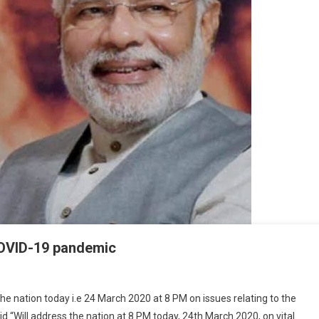
COVID-19 pandemic
M To Address The Nation Today On COVID-19 Pandemic
he nation today i.e 24 March 2020 at 8 PM on issues relating to the
d “Will address the nation at 8 PM today, 24th March 2020, on vital