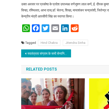
उक्त अवसर पर प्रकोष्ठ के प्रदेश उपाध्यक्ष वर्णभूषण लाल कर्ण, ई. दीपक कुम
सिन्हा, रश्मिलता, आभा दास,डॉ. चेतना, शिखा, मायाशंकर चन्द्रवंशी, जितेन्द्र
केन्द्रीय मंत्री आरसीपी सिंह का स्वागत किया।
WhatsApp
Facebook
Twitter
Email
LinkedIn
Reddit
Tagged
Hind Chakra
Jitendra Sinha
Post navigation
स्वतंत्रता संग्राम के सभी सेनानियों को नमन – डा. नम्रता आनंद
RELATED POSTS