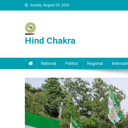
Skip to content
Sunday, August 09, 2026
Hind Chakra
National
Politics
Regional
Internati