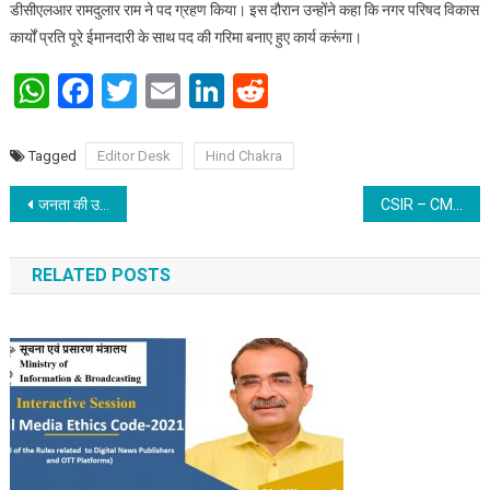
डीसीएलआर रामदुलार राम ने पद ग्रहण किया। इस दौरान उन्होंने कहा कि नगर परिषद विकास
कार्यों प्रति पूरे ईमानदारी के साथ पद की गरिमा बनाए हुए कार्य करूंगा।
WhatsApp
Facebook
Twitter
Email
LinkedIn
Reddit
Tagged
Editor Desk
Hind Chakra
Post navigation
जनता की उत्साहवर्धक प्रतिक्रिया से विमान कंपनियां रक्सौल जैसे हवाई अड्डों से सेवा आरंभ करने में रुचि दिखाएंगी: राज्यमंत्री डॉ. वी. के. सिंह
CSIR – CMERI ‘Collaborative Model with the Market’ for establishing Industry – Academia Linkage
RELATED POSTS