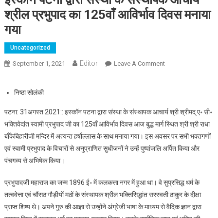
श्रील प्रभुपाद का 125वाँ आविर्भाव दिवस मनाया
गया
Uncategorized
Editor
September 1, 2021
Leave A Comment
On इस्कॉन पटना द्वारा
संस्था के संस्थापक
आचार्य श्रील प्रभुपाद
निष्ठा सोलंकी
का 125वाँ आविर्भाव
दिवस मनाया गया
पटना: 31अगस्त 2021:: इस्कॉन पटना द्वारा संस्था के संस्थापक आचार्य श्री श्रीमद् ए॰ सी॰
भक्तिवेदांत स्वामी प्रभुपाद जी का 125वाँ आविर्भाव दिवस आज बुद्ध मार्ग स्थित श्री श्री राधा
बाँकेबिहारीजी मन्दिर में अत्यन्त हर्षोल्लास के साथ मनाया गया। इस अवसर पर सभी भक्तगणों
एवं स्वामी प्रभुपाद के विचारों से अनुप्राणित सुधीजनों ने उन्हें पुष्पांजलि अर्पित किया और
पंचगव्य से अभिषेक किया।
प्रभुपादजी महाराज का जन्म 1896 ई॰ में कलकत्ता नगर में हुआ था। वे सुप्रसिद्ध धर्म के
तत्ववेत्ता एवं चौंसठ गौड़ीयों मठों के संस्थापक श्रील भक्तिसिद्धांत सरस्वती ठाकुर के दीक्षा
प्राप्त शिष्य थे। अपने गुरु की आज्ञा से उन्होंने अंग्रेजी भाषा के माध्यम से वैदिक ज्ञान द्वारा