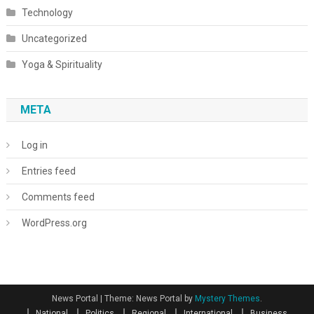
Technology
Uncategorized
Yoga & Spirituality
META
Log in
Entries feed
Comments feed
WordPress.org
News Portal
|
Theme: News Portal by
Mystery Themes
.
National
Politics
Regional
International
Business