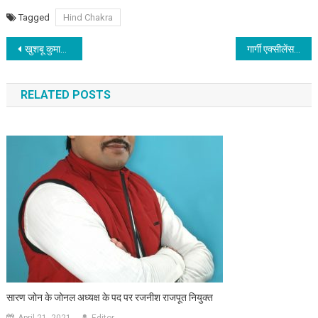
Tagged
Hind Chakra
Post navigation
खुशबू कुमारी को मिला न्याय
गार्गी एक्सीलेंस अवार्ड- 2023 से सम्मानित होंगी उत्कृष्ट और मेधावी महिलाएं
RELATED POSTS
सारण जोन के जोनल अध्यक्ष के पद पर रजनीश राजपूत नियुक्त
April 21, 2021
Editor