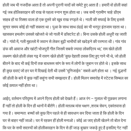
होली जब भी नजदीक आता है तो अपनी पुरानी यादों को समेटे हुए आता है। हमारी वो होली कहां
गई जब होलिकादहन की राख से पहला स्नान शुरू होता था। जब सभी ग्रामीण चाहे डीएम
साहब हों या रिक्शा वाला हो एक दूसरे को खूब राख रगड़ते थे। नाली की सफाई के लिए इससे
सुन्दर समय कोई हो नहीं सकता था। पुआ के साथ साथ ठंढई का भी भरपूर इंतजाम रहता था।
खासकर हमलोग उसको खोजते थे जो गाली में डॉक्टरेट हो। बिना उसके होली अधुरी रह जाती
थी। गांवो में, गली मुहल्लो में जवान से लेकर बुढ़ी भाभीयों को खदेड़ने की परम्परा थी। गांव गांव
डंफ की आवाज और खांटी भोजपुरी गीत जिसमें सबसे ज्यादा लोकप्रिय था,’ राम खेले होली
लक्ष्मण खेले होली लंका गढ़ में रावण खेले होली ’कुछ देहाती ठसक लिए हुए गाने भी थे, जो होली
बीतने के बाद भी कई दिनों तक बाथरूम सांग के रूप में लोगों के जुबान पर होते थे। इसके साथ
ही कुछ दवाएं जो हर घर में दिखाई देती थी उसमें ’यूनिजाईम ’ सबसे आगे होता था । नई दुल्हनों
की होली के बारे में कुछ नहीं कहूंगा सभी समझदार हैं। होली मिलन समारोह में स्टेटस सिम्बल का
कोई ख़्याल नहीं होता था।
आईए, वर्तमान परिदृश्य में अपने प्रिय होली को देखते हैं। आज रंग – गुलाल भी पूछकर लगाना
हैं नहीं तो होली के दिन ही थानों में बीतेंगे। होली मतलब मांस भक्षण ,शराब सेवन, एकांतवास हो
गया है। समान्यत: बच्चों को कुछ दिन पहले से ही सावधान कर दिया जाता है कि होली के दिन
घर से बाहर नहीं जाओ। घर में रहकर हीं होली मनाओ। कोई आ जाए होली खेलने तो बोल देना
कि घर के सभी सदस्यों को होलीकादहन के दिन से हीं जाड़ बुखार जकड़े हुए है इसलिए गेट नहीं