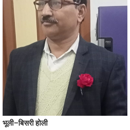
भूली–बिसरी होली