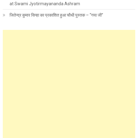
at Swami Jyotirmayananda Ashram
जितेन्द्र कुमार सिन्हा का प्रकाशित हुआ चौथी पुस्तक – “गया जी”