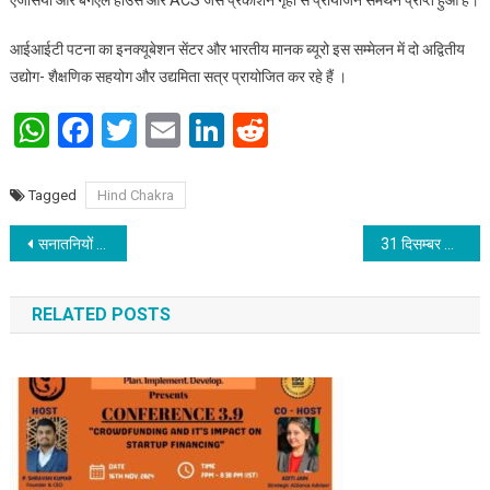
आईआईटी पटना का इनक्यूबेशन सेंटर और भारतीय मानक ब्यूरो इस सम्मेलन में दो अद्वितीय
उद्योग- शैक्षणिक सहयोग और उद्यमिता सत्र प्रायोजित कर रहे हैं ।
WhatsApp
Facebook
Twitter
Email
LinkedIn
Reddit
Tagged
Hind Chakra
Post navigation
सनातनियों को बिना केक काटे ही जन्म दिन मनाना चाहिए : डॉ प्रभात चंद्रा
31 दिसम्बर को मनायेगा “भारतीय मानव अधिकार रक्षक” अपना स्थापना दिवस
RELATED POSTS