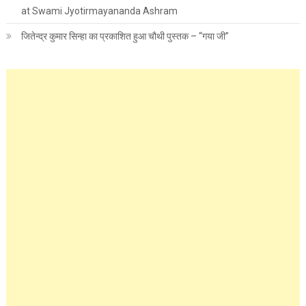
at Swami Jyotirmayananda Ashram
जितेन्द्र कुमार सिन्हा का प्रकाशित हुआ चौथी पुस्तक – “गया जी”