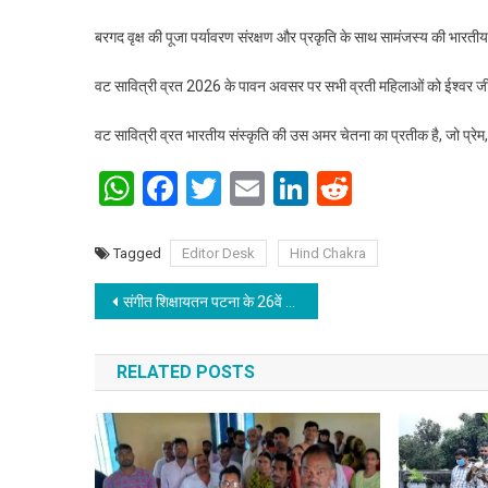
बरगद वृक्ष की पूजा पर्यावरण संरक्षण और प्रकृति के साथ सामंजस्य की भारतीय 
वट सावित्री व्रत 2026 के पावन अवसर पर सभी व्रती महिलाओं को ईश्वर जीवन मे
वट सावित्री व्रत भारतीय संस्कृति की उस अमर चेतना का प्रतीक है, जो प्रेम, विश
WhatsApp
Facebook
Twitter
Email
LinkedIn
Reddit
Tagged
Editor Desk
Hind Chakra
Post navigation
संगीत शिक्षायतन पटना के 26वें स्थापना दिवस: भारतीय भूमि की महानतम नारियां’ नृत्य नाटिका ने मोहा दर्शकों का मन
RELATED POSTS