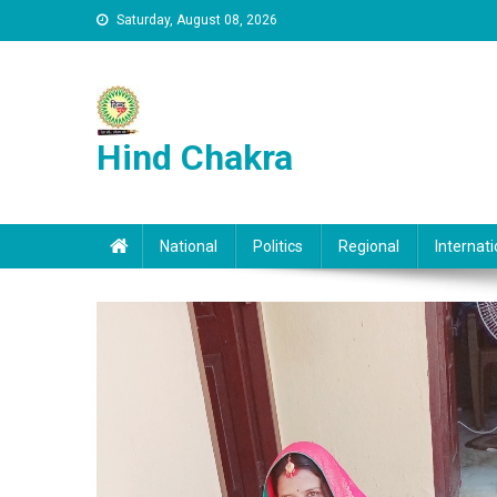
Skip to content
Saturday, August 08, 2026
Hind Chakra
National
Politics
Regional
Internati