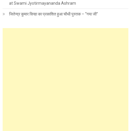
at Swami Jyotirmayananda Ashram
जितेन्द्र कुमार सिन्हा का प्रकाशित हुआ चौथी पुस्तक – “गया जी”