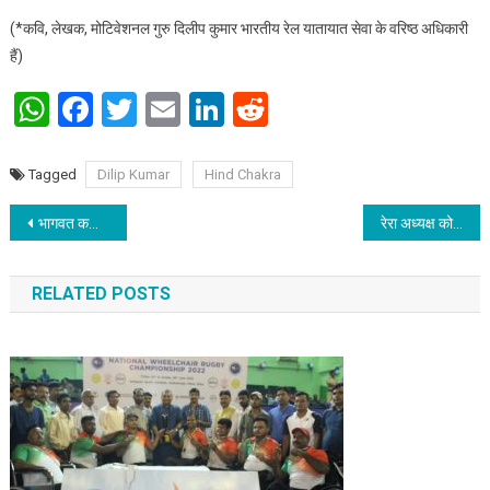
(*कवि, लेखक, मोटिवेशनल गुरु दिलीप कुमार भारतीय रेल यातायात सेवा के वरिष्ठ अधिकारी
हैं)
WhatsApp
Facebook
Twitter
Email
LinkedIn
Reddit
Tagged
Dilip Kumar
Hind Chakra
Post navigation
भागवत कथा भी किस्मत वाले ही सुनने है – ज्योति सोनी
रेरा अध्यक्ष को अखिल भारतीय ग्राहक पंचायत द्वारा प्रतिवेदन सौंपा गया
RELATED POSTS