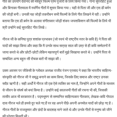
गीत का उपयोग देवानंद की मशहूर फिल्म प्रेम पुजारी के लिये किया गया। गाना सुपरहिट हुआ
और बिनाका गीतमाला में स्वर्णिम गीतों में शुमार किया गया। यही से पिता जी और एस.डी बर्मन
की जोड़ी बनी। उनकी यह जोड़ी तकरीबन सभी फिल्मों के लिये गीत लिखने में रही। उन्होंने
बताया कि एस.डी.बर्मन के अलावा संगीतकार जोड़ी शंकर-जयशकिशन की फिल्मों के लिये भी
श्री उन्होंने कई सुपरहिट गीत लिखे।
नीरज जी के कनिष्ठ पुत्र शशांक प्रभाकर (जो स्वयं भी राष्ट्रीय स्तर के कवि है) ने पिता की
यादों को साझा किया और कहा कि मै उनके साथ सत्रह साल की उम्र से ही कवि सम्मेलनों में
जाया करते थे और छोटी-छोटी लेकिन महत्वपूर्ण बातें मुझे सिखाया करते थे। उन्होंने पिता से
सम्बंधित अन्य बहुत-सी रोचक बातें भी साझा की।
उक्त अवसर पर जीकेसी के ग्लोबल अध्यक्ष राजीव रंजन प्रसाद ने कहा कि भारतीय साहित्य-
संस्कृति को नीरज जी ने समृद्ध बनाने का काम किया, जिसके लिए समाज और राष्ट्र उनका
सदैव ऋणी है। सही अर्थों में नीरज जी एक ऐसे व्यक्ति का नाम है, जिन्होंने अपने गीतों के माध्यम
से जीवन के संघर्ष को बयां किया है। उन्होंने कई कालजयी गीतों की रचना भी की, जिसकी
तासीर आज भी बरकारार है। पद्मभूषण से सम्मानित साहित्यकार गीतकार, लेखक-कवि गोपाल
दास नीरज भले ही हमसे दूर चले गए हैं पर वह अपने पीछे अपनी अनमोल यादों को छोड़ गए है।
नीरज गीतों के राजकुमार और छंदों के बादशाह माने जाते थे और उनके गीतों से मनुष्य को जीने
की प्रेरणा मिलती थी।