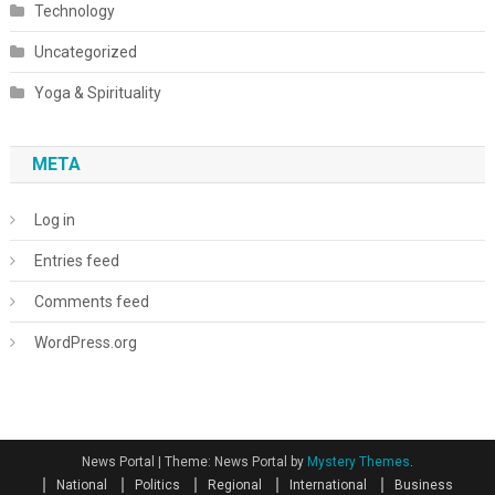
Technology
Uncategorized
Yoga & Spirituality
META
Log in
Entries feed
Comments feed
WordPress.org
News Portal
|
Theme: News Portal by
Mystery Themes
.
National
Politics
Regional
International
Business