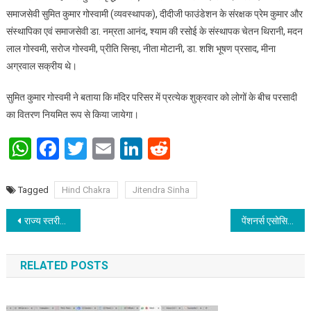
समाजसेवी सुमित कुमार गोस्वामी (व्यवस्थापक), दीदीजी फाउंडेशन के संरक्षक प्रेम कुमार और
संस्थापिका एवं समाजसेवी डा. नम्रता आनंद, श्याम की रसोई के संस्थापक चेतन थिरानी, मदन
लाल गोस्वमी, सरोज गोस्वमी, प्रीति सिन्हा, नीता मोटानी, डा. शशि भूषण प्रसाद, मीना
अग्रवाल सक्रीय थे।
सुमित कुमार गोस्वमी ने बताया कि मंदिर परिसर में प्रत्येक शुक्रवार को लोगों के बीच परसादी
का वितरण नियमित रूप से किया जायेगा।
WhatsApp
Facebook
Twitter
Email
LinkedIn
Reddit
Tagged
Hind Chakra
Jitendra Sinha
Post navigation
राज्‍य स्‍तरीय सेमिनार सह वार्षिक आम सभा की बैठक का आयोजन
पेंशनर्स एसोसियेशन ने सरकार से मांग का प्रस्ताव किया पारित
RELATED POSTS