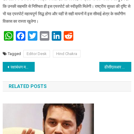
कि उनकी सहमति से निश्चित ही इस एयरपोर्ट को स्वीकृति मिलेगी। राष्ट्रीय सुरक्षा की दृष्टि से
भी यह एयरपोर्ट महत्वपूर्ण सिद्ध होगा और यहीं से सही मायनों में इस सीमाई क्षेत्र के सर्वांगीण
विकास का रास्ता खुलेगा।
WhatsApp
Facebook
Twitter
Email
LinkedIn
Reddit
Tagged
Editor Desk
Hind Chakra
Post navigation
रक्षाबंधन महापर्व: सूचना एवं जनसंपर्क निदेशक ने महादलितों के बीच किया अंगवस्त्रादि का वितरण
डीसीएलआर को मिला न.प. कार्यपालक पदाधिकारी का प्रभार
RELATED POSTS