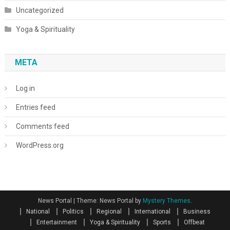
Uncategorized
Yoga & Spirituality
META
Log in
Entries feed
Comments feed
WordPress.org
News Portal
|
Theme: News Portal by
Mystery Themes
.
National
Politics
Regional
International
Business
Entertainment
Yoga & Spirituality
Sports
Offbeat