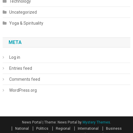
Technology
Uncategorized
Yoga & Spirituality
META
Log in
Entries feed
Comments feed
WordPress.org
News Portal
|
Theme: News Portal by
Mystery Themes
.
National
Politics
Regional
International
Business