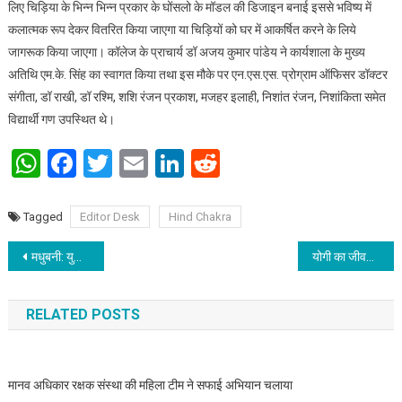
लिए चिड़िया के भिन्न भिन्न प्रकार के घोंसलो के मॉडल की डिजाइन बनाई इससे भविष्य में
कलात्मक रूप देकर वितरित किया जाएगा या चिड़ियों को घर में आकर्षित करने के लिये
जागरूक किया जाएगा। कॉलेज के प्राचार्य डॉ अजय कुमार पांडेय ने कार्यशाला के मुख्य
अतिथि एम.के. सिंह का स्वागत किया तथा इस मौके पर एन.एस.एस. प्रोग्राम ऑफिसर डॉक्टर
संगीता, डॉ राखी, डॉ रश्मि, शशि रंजन प्रकाश, मजहर इलाही, निशांत रंजन, निशांकिता समेत
विद्यार्थी गण उपस्थित थे।
WhatsApp
Facebook
Twitter
Email
LinkedIn
Reddit
Tagged
Editor Desk
Hind Chakra
Post navigation
मधुबनी: युवाओं के द्वारा “टॉक टू यूथ” कार्यक्रम का आयोजन किया गया
योगी का जीवन समाज और राष्ट्र में महत्व रखता है
RELATED POSTS
मानव अधिकार रक्षक संस्था की महिला टीम ने सफाई अभियान चलाया