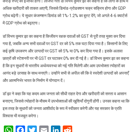
करोड़ रुपए का इजाफा होगा। लोजपा नेता डॉ विभय कुमार झा का कहना है कि लोगों के हाथ में
अधिक खरीदारी की ताकत आएगी, जिससे डिमांड-प्रोडक्शन चक्र सक्रिय होगा और GDP
ग्रोथ बढ़ेगी। ये सुधार कंजम्प्शन डिमांड को 1%-1.2% का बूस्ट देंगे, जो अगले 4-6 क्वार्टर्स
में GDP ग्रोथ को बढ़ाएगा।
डॉ विभय कुमार झा का कहना है किजीवन रक्षक दवाओं को GST से पूरी तरह मुक्त कर दिया
गया है, जबकि अन्य सभी दवाओं पर GST दर को 5% तक घटा दिया गया है। किसानों के लिए
कई कृषि उपकरण और उत्पादों पर GST को 5% या 0% कर दिया गया है। इसके अलावा
छात्रों की स्टेशनरी पर भी GST दर घटाकर 0% कर दी गई है। डॉ विभय कुमार झा का कहना
है कि इन सुधारों से भारतीय अर्थव्यवस्था को नई गति मिलेगी और आम उपभोक्ता त्योहारों का
आनंद बड़े उत्साह के साथ मनाएंगे। उन्होंने सभी से अपील की कि वे स्वदेशी उत्पादों को अपनाएँ
और आत्मनिर्भर भारत के निर्माण में योगदान दें।
डॉ झा ने कहा कि यह कदम आम जनता को सीधी राहत देगा और खरीदारी को सस्ता व आसान
बनाएगा, जिससे त्योहारों के मौसम में उपभोक्ताओं की खुशियाँ दोगुनी होंगी। उनका कहना था कि
इस तरह के सुधारों को जनता आशीर्वाद के रूप में स्वीकार करेगी और यह सरकार के प्रति
विश्वास भी मजबूत करेगा।
WhatsApp
Facebook
Twitter
Email
LinkedIn
Reddit