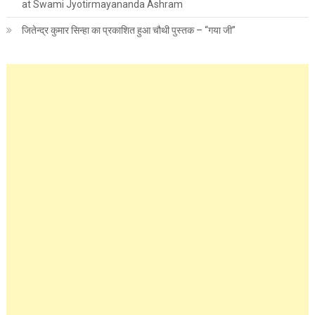
at Swami Jyotirmayananda Ashram
जितेन्द्र कुमार सिन्हा का प्रकाशित हुआ चौथी पुस्तक – “गया जी”