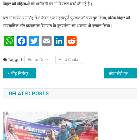
बिहार की महिलाओं की भागीदारी पर भी विस्तृत चर्चा की गई है।
इस लोकार्पण समारोह ने न केवल एक महत्वपूर्ण पुस्तक को प्रस्तुत किया, बल्कि बिहार की
सांस्कृतिक और कलात्मक विरासत के पुनर्स्मरण का अवसर भी प्रदान किया।
WhatsApp
Facebook
Twitter
Email
LinkedIn
Reddit
Tagged
Editor Desk
Hind Chakra
Post navigation
भीड़ नियंत्रण और शांति व्यवस्था में सिविल डिफेंस की रही अहम भूमिका
ब्रैडफोर्ड ग्रुप ऑफ़ इंस्टीट्यूशन्स, पटना के विद्यार्थियों के द्वारा पीएम नरेंद्र मोदी से ‘विकसित भारत – 2047’ पर संवाद
RELATED POSTS