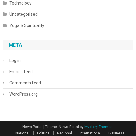
Technology
Uncategorized
Yoga & Spirituality
META
Log in
Entries feed
Comments feed
WordPress.org
News Portal
|
Theme: News Portal by
Mystery Themes
.
National
Politics
Regional
International
Business