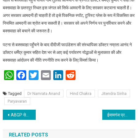
बक्सवाहा के छतरपुर स्थित इस जंगल को सिर्फ आमदनी के लिए सरकार कटवाना चाहती है।
अगर सरकार आमदनी ही चाहती है तो इसे पिकनिक स्पॉट, टुरिस्ट प्लेस के रूप में विकसित कर
नियमित आमदनी का श्रोत बना सकती है। सरकार को अपने निर्णय पर पुनर्विचार करने और
बक्सवाहा को बचाने की जरूरत है।
पटना से बक्सवाहा पहुँचने के बाद दीदीजी फाउंडेशन की संस्थापिका डॉक्टर नम्रता आनंद ने
डॉक्टर धर्मेंद्र कुमार सहित देश भर से आए कई पर्यावरण योद्धाओं से मुलाकात की और
बक्सवाहा आंदोलन की नीति रणनीति तय करने के लिए विमर्श किया।
WhatsApp
Facebook
Twitter
Email
LinkedIn
Reddit
Tagged
Dr Namrata Anand
Hind Chakra
Jitendra Sinha
Paryavaran
Post navigation
ABGP सेवा केन्द्र से होगी ग्राहकों की अधिकार की रक्षा
ईमामगंज प्रखण्ड के बिकोपुर पंचायत में दिव्यांगजनों का बैठक सम्पन्न, किया गया पंचायत समिति का गठन
RELATED POSTS