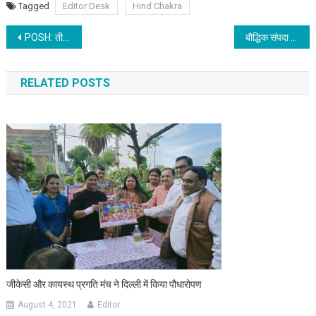
Tagged
Editor Desk
Hind Chakra
Post navigation
POSH: तीसरा वार्षिक कॉन्क्लेव और पुरस्कार समारोह
बौद्धिक संपदा मानव हित के कारण अधिकार है
RELATED POSTS
जीकेसी और कायस्थ प्रगति मंच ने दिल्ली में किया पौधारोपण
August 4, 2021
Editor