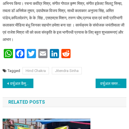
अभिनय किया। रचना कवींद्र मिश्र, संगीत गोपाल कृष्ण मिश्र, संगीत इफ़ेक्ट सिलटू सिन्हा,
तबला डॉ अभिषेक तुषार, उदघोषक विजय मिश्र, साथी कलाकार अनुपमा सिंह, अमित
पांडेय,कपिलदेवरंग, के के .सिंह , एसएमएस मिशन, तरुण घोष,प्रणब दास एवं सभी प्रतिभागी
कलाकार मीडिया बंधु जिनका सहयोग हमेशा बना रहा । कार्यक्रम के संयोजक जयंतीमाला जी
एवं राजेश मिश्रा जी को कला संस्कृति के इस भागीरथी प्रयास के लिए बहुत शुभकामनाएं और
आभार।
WhatsApp
Facebook
Twitter
Email
LinkedIn
Reddit
Tagged
Hind Chakra
Jitendra Sinha
Post navigation
वर्चुअल कैमुर जिला दिव्‍यांगजन समूह (डी.पी.जी.) का समीक्षात्‍मक बैठक का आयोजन
वर्चुअल समस्‍तीपुर जिला दिव्‍यांगजन समूह (डी.पी.जी.) का समीक्षात्‍मक बैठक का आयोजन
RELATED POSTS