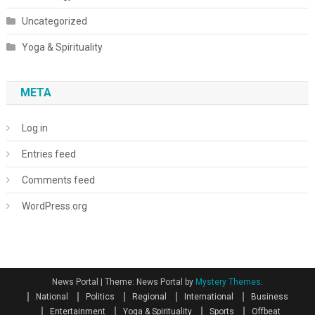
Uncategorized
Yoga & Spirituality
META
Log in
Entries feed
Comments feed
WordPress.org
News Portal
|
Theme: News Portal by
Mystery Themes
.
National
Politics
Regional
International
Business
Entertainment
Yoga & Spirituality
Sports
Offbeat