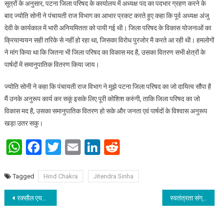
सूत्रों के अनुसार, पटना जिला परिषद के कार्यालय में अध्यक्ष पद का पदभार ग्रहण करने के
बाद ज्योति सोनी ने पंचायती राज विभाग का आभार प्रकट करते हुए कहा कि पूर्व अध्यक्ष अंजु
देवी के कार्यकाल में भारी अनियमितता को पायी गई थी। जिला परिषद के विकास योजनाओं का
क्रियान्वयन सही तरिके से नहीं हो रहा था, जिसका विरोध पुरजोर मै करते आ रही थी। हमलोगों
ने मांग किया था कि जितना भी जिला परिषद का विकास मद है, उसका वितरण सभी क्षेत्रों के
पार्षदों में समानुपातिक वितरण किया जाय।
ज्योति सोनी ने कहा कि पंचायती राज विभाग ने मुझे पटना जिला परिषद का जो दायित्व सौंपा है
मैं उनके अनुरूप कार्य कर सकूं इसके लिए पूरी कोशिश करुंगी, ताकि जिला परिषद का जो
विकास मद है, उसका समानुपातिक वितरण हो सके और जनता एवं पार्षदों के विश्वास अनुरूप
खड़ा उतर सकु।
WhatsApp
Facebook
Twitter
Email
LinkedIn
Reddit
Tagged
Hind Chakra
Jitendra Sinha
Post navigation
रक्सौल एयरपोर्ट को क्रियाशील बनाने की मांग एक बार फिर पीएमओ के संज्ञान में
स्वतंत्रता संग्राम में सक्रिय सहयोगी के परम हितेषी तथा समाजसेवी पंडित सुरेश दत्त मिश्रा नहीं रहे