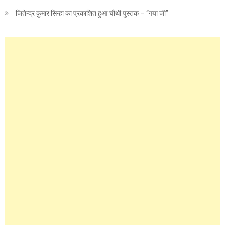
जितेन्द्र कुमार सिन्हा का प्रकाशित हुआ चौथी पुस्तक – “गया जी”