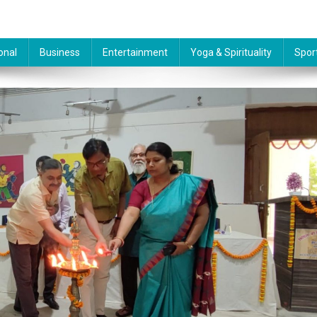
onal
Business
Entertainment
Yoga & Spirituality
Spor