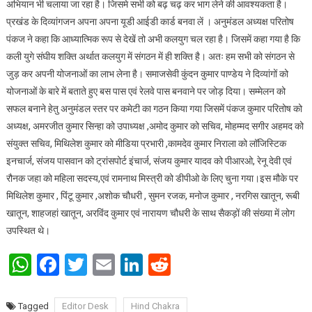
अभियान भी चलाया जा रहा है। जिसमे सभी को बढ़ चढ़ कर भाग लेने की आवश्यकता है।
प्रखंड के दिव्यांगजन अपना अपना यूडी आईडी कार्ड बनवा लें । अनुमंडल अध्यक्ष परितोष
पंकज ने कहा कि आध्यात्मिक रूप से देखें तो अभी कलयुग चल रहा है। जिसमें कहा गया है कि
कली युगे संघीय शक्ति अर्थात कलयुग में संगठन में ही शक्ति है। अतः हम सभी को संगठन से
जुड़ कर अपनी योजनाओं का लाभ लेना है। समाजसेवी कुंदन कुमार पाण्डेय ने दिव्यांगों को
योजनाओं के बारे में बताते हुए बस पास एवं रेलवे पास बनवाने पर जोड़ दिया। सम्मेलन को
सफल बनाने हेतु अनुमंडल स्तर पर कमेटी का गठन किया गया जिसमें पंकज कुमार परितोष को
अध्यक्ष, अमरजीत कुमार सिन्हा को उपाध्यक्ष ,अमोद कुमार को सचिव, मोहम्मद सगीर अहमद को
संयुक्त सचिव, मिथिलेश कुमार को मीडिया प्रभारी ,कामदेव कुमार निराला को लॉजिस्टिक
इनचार्ज, संजय पासवान को ट्रांसपोर्ट इंचार्ज, संजय कुमार यादव को पीआरओ, रेनू देवी एवं
रौनक जहा को महिला सदस्य,एवं रामनाथ मिस्त्री को डीपीओ के लिए चुना गया।इस मौके पर
मिथिलेश कुमार , पिंटू कुमार ,अशोक चौधरी , सुमन रजक, मनोज कुमार , नरगिस खातून, रूबी
खातून, शाहजहां खातून, अरविंद कुमार एवं नारायण चौधरी के साथ सैकड़ों की संख्या में लोग
उपस्थित थे।
WhatsApp
Facebook
Twitter
Email
LinkedIn
Reddit
Tagged
Editor Desk
Hind Chakra